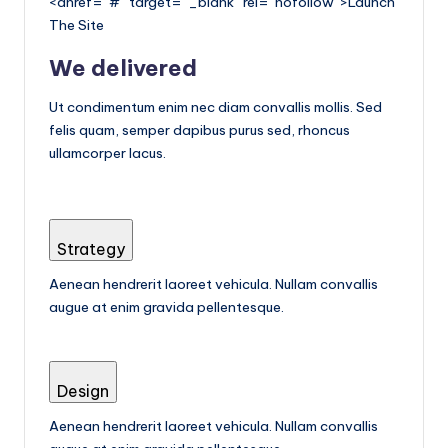
<ahref=”#” target=”_blank” rel=”nofollow”>Launch
e
The Site
ñ
We delivered
o
Ut condimentum enim nec diam convallis mollis. Sed
felis quam, semper dapibus purus sed, rhoncus
ullamcorper lacus.
Strategy
Aenean hendrerit laoreet vehicula. Nullam convallis
augue at enim gravida pellentesque.
Design
Aenean hendrerit laoreet vehicula. Nullam convallis