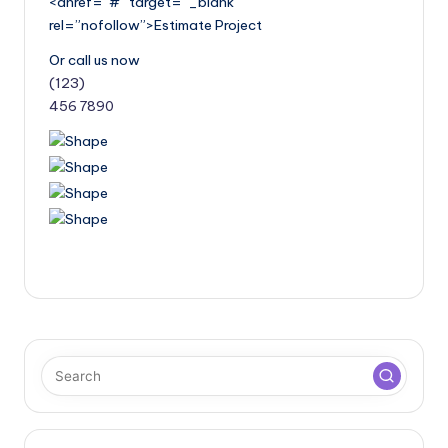
<ahref=”#” target=”_blank”
rel=”nofollow”>Estimate Project
Or call us now
(123)
456 7890