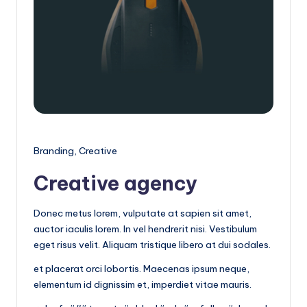
|
T
e
c
n
o
l
Branding, Creative
o
Creative agency
g
í
Donec metus lorem, vulputate at sapien sit amet,
a
auctor iaculis lorem. In vel hendrerit nisi. Vestibulum
eget risus velit. Aliquam tristique libero at dui sodales.
y
D
et placerat orci lobortis. Maecenas ipsum neque,
elementum id dignissim et, imperdiet vitae mauris.
is