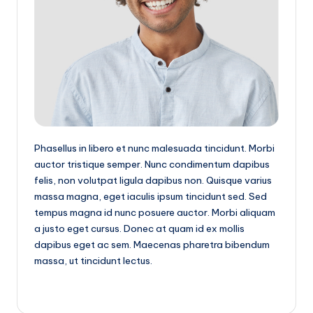
|
T
e
c
n
o
l
Phasellus in libero et nunc malesuada tincidunt. Morbi
o
auctor tristique semper. Nunc condimentum dapibus
felis, non volutpat ligula dapibus non. Quisque varius
g
massa magna, eget iaculis ipsum tincidunt sed. Sed
í
tempus magna id nunc posuere auctor. Morbi aliquam
a
a justo eget cursus. Donec at quam id ex mollis
dapibus eget ac sem. Maecenas pharetra bibendum
y
massa, ut tincidunt lectus.
D
is