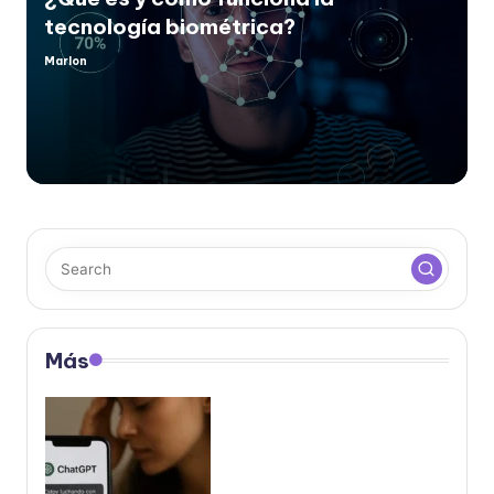
tecnología biométrica?
Marlon
Posted
by
Más