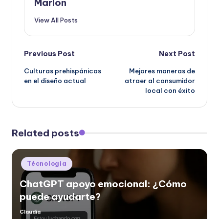
Marlon
View All Posts
Post
Previous Post
Next Post
Culturas prehispánicas
Mejores maneras de
navigation
en el diseño actual
atraer al consumidor
local con éxito
Related posts
Posted
Técnologia
in
ChatGPT apoyo emocional: ¿Cómo
puede ayudarte?
Claudia
Posted