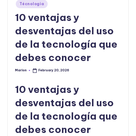
|
Posted
Técnologia
in
T
10 ventajas y
e
desventajas del uso
c
n
de la tecnología que
o
debes conocer
l
o
Marlon
February 20, 2026
Posted
by
g
10 ventajas y
í
a
desventajas del uso
y
de la tecnología que
D
debes conocer
is