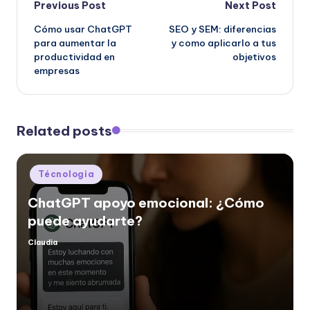
Post
Previous Post
Next Post
Cómo usar ChatGPT
SEO y SEM: diferencias
navigation
para aumentar la
y como aplicarlo a tus
productividad en
objetivos
empresas
Related posts
Posted
Técnologia
in
ChatGPT apoyo emocional: ¿Cómo
puede ayudarte?
Claudia
Posted
by