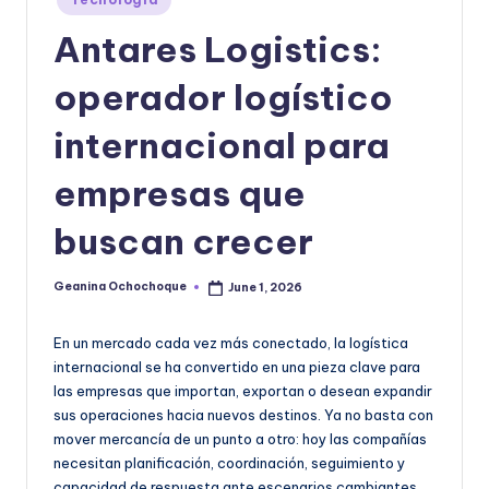
|
in
T
Antares Logistics:
e
operador logístico
c
internacional para
n
o
empresas que
l
buscan crecer
o
g
Geanina Ochochoque
June 1, 2026
Posted
by
í
En un mercado cada vez más conectado, la logística
a
internacional se ha convertido en una pieza clave para
y
las empresas que importan, exportan o desean expandir
sus operaciones hacia nuevos destinos. Ya no basta con
D
mover mercancía de un punto a otro: hoy las compañías
is
necesitan planificación, coordinación, seguimiento y
capacidad de respuesta ante escenarios cambiantes.