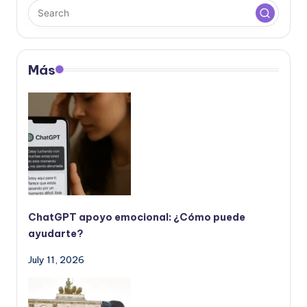
e
ñ
o
Más
ChatGPT apoyo emocional: ¿Cómo puede
ayudarte?
July 11, 2026