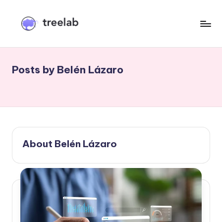
Skip
to
B
content
l
Posts by Belén Lázaro
o
g
T
r
e
About Belén Lázaro
e
l
a
b