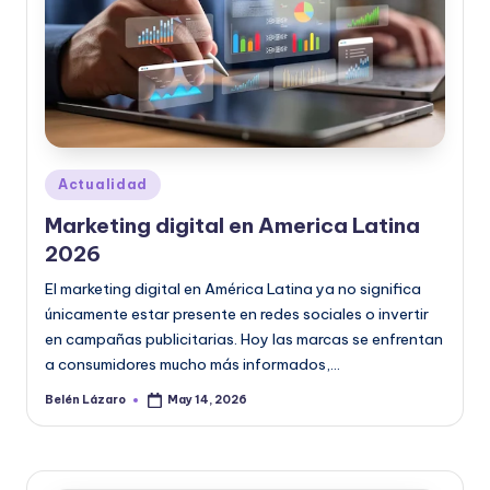
|
T
e
c
n
o
Posted
Actualidad
in
l
Marketing digital en America Latina
o
2026
g
El marketing digital en América Latina ya no significa
únicamente estar presente en redes sociales o invertir
í
en campañas publicitarias. Hoy las marcas se enfrentan
a
a consumidores mucho más informados,…
y
Belén Lázaro
May 14, 2026
Posted
by
D
is