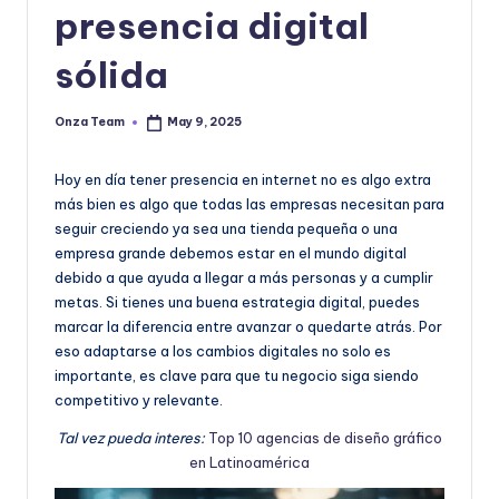
|
presencia digital
T
sólida
e
c
Onza Team
May 9, 2025
Posted
n
by
o
Hoy en día tener presencia en internet no es algo extra
más bien es algo que todas las empresas necesitan para
l
seguir creciendo ya sea una tienda pequeña o una
o
empresa grande debemos estar en el mundo digital
debido a que ayuda a llegar a más personas y a cumplir
g
metas. Si tienes una buena estrategia digital, puedes
í
marcar la diferencia entre avanzar o quedarte atrás. Por
eso adaptarse a los cambios digitales no solo es
a
importante, es clave para que tu negocio siga siendo
y
competitivo y relevante.
D
Tal vez pueda interes:
Top 10 agencias de diseño gráfico
en Latinoamérica
is