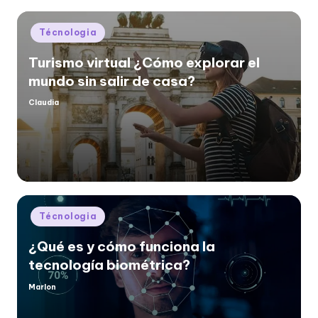
Posted
Técnologia
in
Turismo virtual ¿Cómo explorar el
mundo sin salir de casa?
Claudia
Posted
by
Posted
Técnologia
in
¿Qué es y cómo funciona la
tecnología biométrica?
Marlon
Posted
by