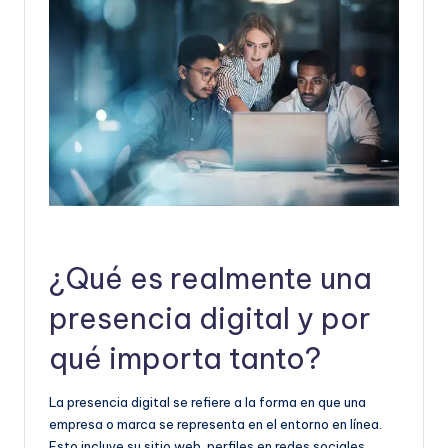
e
ñ
o
¿Qué es realmente una
presencia digital y por
qué importa tanto?
La presencia digital se refiere a la forma en que una
empresa o marca se representa en el entorno en línea.
Esto incluye su sitio web, perfiles en redes sociales,