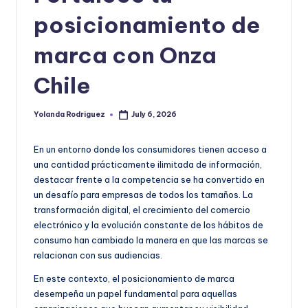
|
posicionamiento de
T
e
marca con Onza
c
Chile
n
o
Yolanda Rodriguez
July 6, 2026
Posted
by
l
En un entorno donde los consumidores tienen acceso a
o
una cantidad prácticamente ilimitada de información,
g
destacar frente a la competencia se ha convertido en
un desafío para empresas de todos los tamaños. La
í
transformación digital, el crecimiento del comercio
a
electrónico y la evolución constante de los hábitos de
consumo han cambiado la manera en que las marcas se
y
relacionan con sus audiencias.
D
En este contexto, el posicionamiento de marca
is
desempeña un papel fundamental para aquellas