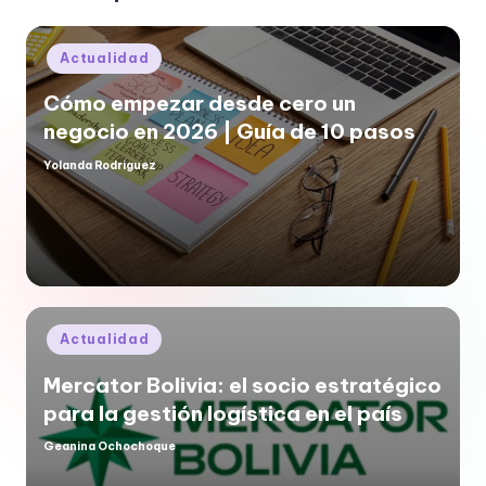
Posted
Actualidad
in
Cómo empezar desde cero un
negocio en 2026 | Guía de 10 pasos
Yolanda Rodriguez
Posted
by
Posted
Actualidad
in
Mercator Bolivia: el socio estratégico
para la gestión logística en el país
Geanina Ochochoque
Posted
by