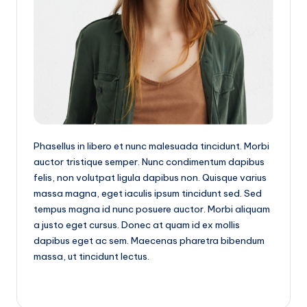
|
T
e
c
n
o
l
Phasellus in libero et nunc malesuada tincidunt. Morbi
o
auctor tristique semper. Nunc condimentum dapibus
felis, non volutpat ligula dapibus non. Quisque varius
g
massa magna, eget iaculis ipsum tincidunt sed. Sed
í
tempus magna id nunc posuere auctor. Morbi aliquam
a
a justo eget cursus. Donec at quam id ex mollis
dapibus eget ac sem. Maecenas pharetra bibendum
y
massa, ut tincidunt lectus.
D
is