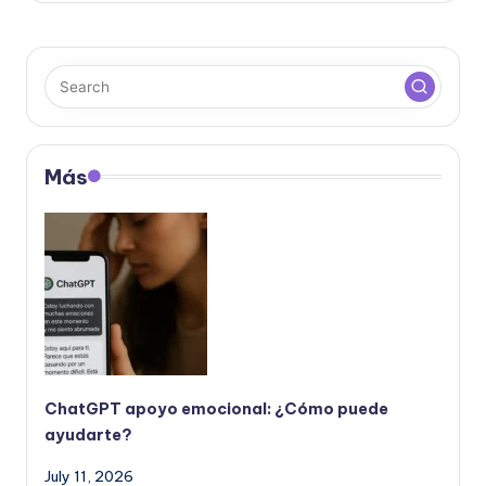
e
ñ
o
Más
ChatGPT apoyo emocional: ¿Cómo puede
ayudarte?
July 11, 2026