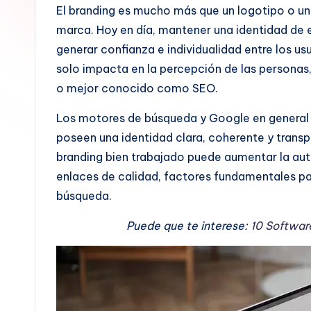
a
El branding es mucho más que un logotipo o un 
marca. Hoy en día, mantener una identidad de 
b
generar confianza e individualidad entre los u
|
solo impacta en la percepción de las personas
o mejor conocido como SEO.
T
e
Los motores de búsqueda y Google en general
poseen una identidad clara, coherente y transp
c
branding bien trabajado puede aumentar la auto
n
enlaces de calidad, factores fundamentales pa
búsqueda.
o
Puede que te interese:
10 Software
l
o
g