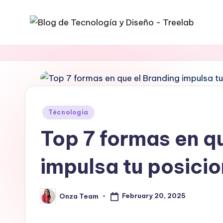
Skip
B
to
content
l
o
g
Posted
Técnologia
T
in
Top 7 formas en q
r
impulsa tu posici
e
e
February 20, 2025
Onza Team
Posted
l
by