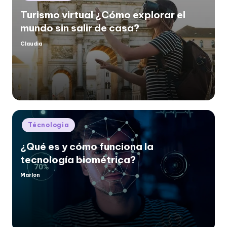
in
Turismo virtual ¿Cómo explorar el
mundo sin salir de casa?
Claudia
Posted
by
Posted
Técnologia
in
¿Qué es y cómo funciona la
tecnología biométrica?
Marlon
Posted
by