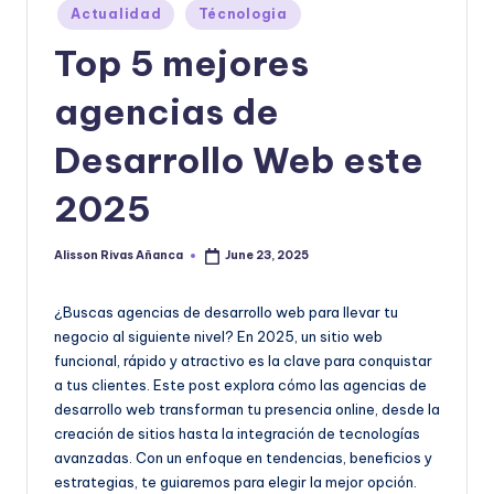
|
Posted
Actualidad
Técnologia
in
T
Top 5 mejores
e
agencias de
c
n
Desarrollo Web este
o
2025
l
o
Alisson Rivas Añanca
June 23, 2025
Posted
by
g
¿Buscas agencias de desarrollo web para llevar tu
í
negocio al siguiente nivel? En 2025, un sitio web
a
funcional, rápido y atractivo es la clave para conquistar
a tus clientes. Este post explora cómo las agencias de
y
desarrollo web transforman tu presencia online, desde la
D
creación de sitios hasta la integración de tecnologías
avanzadas. Con un enfoque en tendencias, beneficios y
is
estrategias, te guiaremos para elegir la mejor opción.