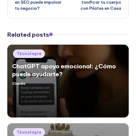
en SEO puede impulsar
tonificar tu cuerpo
tu negocio?
con Pilates en Casa
Related posts
Posted
Técnologia
in
ChatGPT apoyo emocional: ¿Cómo
puede ayudarte?
Claudia
Posted
by
Posted
Técnologia