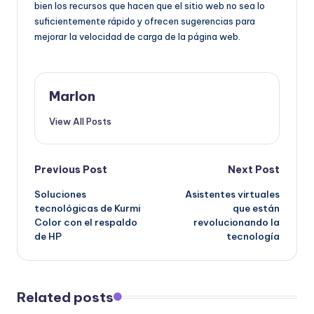
bien
los recursos que
hacen
que
el sitio
web
no
sea
lo
suficientemente
r
á
pido
y
ofrecen
sugerencias
para
mejorar la velocidad de carga de
la
página web.
Marlon
View All Posts
Post
Previous Post
Next Post
Soluciones
Asistentes virtuales
navigation
tecnológicas de Kurmi
que están
Color con el respaldo
revolucionando la
de HP
tecnología
Related posts