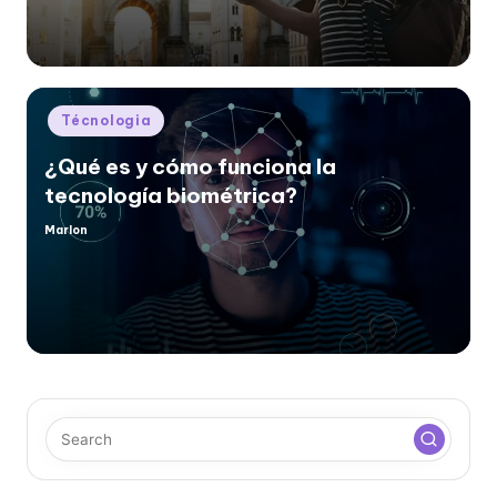
Posted
Técnologia
in
¿Qué es y cómo funciona la
tecnología biométrica?
Marlon
Posted
by