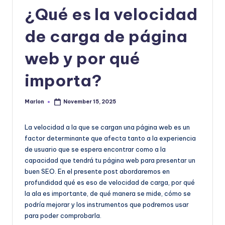
|
¿Qué es la velocidad
T
e
de carga de página
c
web y por qué
n
importa?
o
l
Marlon
November 15, 2025
Posted
by
o
La velocidad a la que se cargan una página web es un
g
factor determinante que afecta tanto a la experiencia
í
de usuario que se espera encontrar como a la
capacidad que tendrá tu página web para presentar un
a
buen SEO. En el presente post abordaremos en
y
profundidad qué es eso de velocidad de carga, por qué
la ala es importante, de qué manera se mide, cómo se
D
podría mejorar y los instrumentos que podremos usar
is
para poder comprobarla.