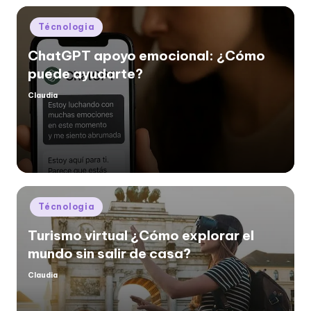
Posted
Técnologia
in
ChatGPT apoyo emocional: ¿Cómo
puede ayudarte?
Claudia
Posted
by
Posted
Técnologia
in
Turismo virtual ¿Cómo explorar el
mundo sin salir de casa?
Claudia
Posted
by