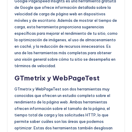
Google PageSpeed Insights es una herramienta gratuita
de Google que ofrece información detallada sobre la
velocidad de carga de página web en dispositivos
móviles y de escritorio. Además de mostrar el tiempo de
carga, esta herramienta proporciona sugerencias
específicas para mejorar el rendimiento de tu sitio, como
la optimización de imágenes, el uso de almacenamiento
en caché, y la reducción de recursos innecesarios. Es
una de las herramientas más completas para obtener
una visión general sobre cómo tu sitio se desempeña en
términos de velocidad.
GTmetrix y WebPageTest
GTmetrix y WebPageTest son dos herramientas
muy
conocidas
que ofrecen un
estudio
completo
sobre
el
rendimiento de
la
p
á
gina
web. Ambas
herramientas
ofrecen
información sobre el tamaño de la página
,
el
tiempo
total
de
carga
y las solicitudes HTTP, lo que
permite
saber
cu
á
les
son
las
áreas
que
podemos
optimizar
.
Estas
dos
herramientas
tambi
é
n
desglosan