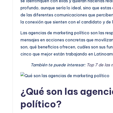
se identifiquen con ellas y quieran hacerlas rea
í
profundo, aunque sería lo ideal, sino que esta
de las diferentes comunicaciones que perciben
a
la conexión que sienten con el candidato y de 
y
Las agencias de marketing político son las res
D
mensajes en acciones concretas que movilizan 
son, qué beneficios ofrecen, cuáles son sus fun
i
cinco que mejor están trabajando en Latinoam
s
También te puede interesar:
Top 7 de las 
e
ñ
¿Qué son las agenci
o
político?