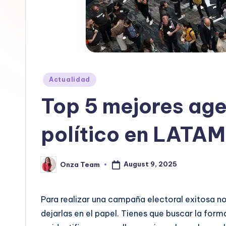
a
b
|
T
Posted
Actualidad
in
e
Top 5 mejores age
c
político en LATAM
n
o
August 9, 2025
Onza Team
Posted
by
l
o
Para realizar una campaña electoral exitosa n
dejarlas en el papel. Tienes que buscar la for
g