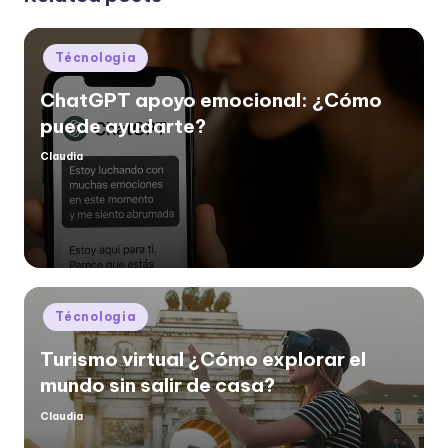
Posted
Técnologia
in
ChatGPT apoyo emocional: ¿Cómo
puede ayudarte?
Claudia
Posted
by
Posted
Técnologia
in
Turismo virtual ¿Cómo explorar el
mundo sin salir de casa?
Claudia
Posted
by