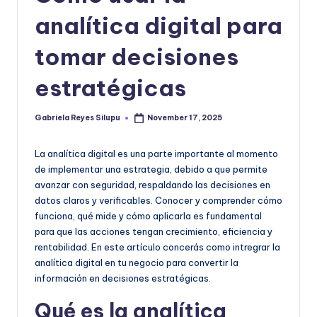
|
analítica digital para
T
e
tomar decisiones
c
estratégicas
n
o
Gabriela Reyes Silupu
November 17, 2025
Posted
by
l
La analítica digital es una parte importante al momento
o
de implementar una estrategia, debido a que permite
g
avanzar con seguridad, respaldando las decisiones en
datos claros y verificables. Conocer y comprender cómo
í
funciona, qué mide y cómo aplicarla es fundamental
a
para que las acciones tengan crecimiento, eficiencia y
rentabilidad. En este artículo concerás como intregrar la
y
analítica digital en tu negocio para convertir la
D
información en decisiones estratégicas.
is
Qué es la analítica