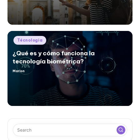
Posted
Técnologia
in
¿Qué es y cómo funciona la
tecnología biométrica?
Marlon
Posted
by