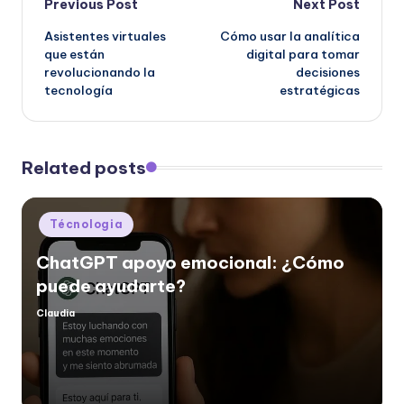
Post
Previous Post
Next Post
Asistentes virtuales
Cómo usar la analítica
navigation
que están
digital para tomar
revolucionando la
decisiones
tecnología
estratégicas
Related posts
Posted
Técnologia
in
ChatGPT apoyo emocional: ¿Cómo
puede ayudarte?
Claudia
Posted
by