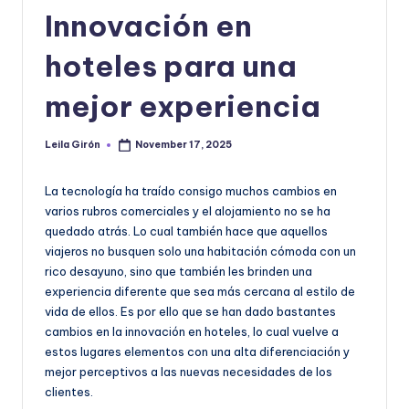
|
Innovación en
T
e
hoteles para una
c
mejor experiencia
n
o
Leila Girón
November 17, 2025
Posted
by
l
La tecnología ha traído consigo muchos cambios en
o
varios rubros comerciales y el alojamiento no se ha
quedado atrás. Lo cual también hace que aquellos
g
viajeros no busquen solo una habitación cómoda con un
í
rico desayuno, sino que también les brinden una
experiencia diferente que sea más cercana al estilo de
a
vida de ellos. Es por ello que se han dado bastantes
y
cambios en la innovación en hoteles, lo cual vuelve a
estos lugares elementos con una alta diferenciación y
D
mejor perceptivos a las nuevas necesidades de los
is
clientes.