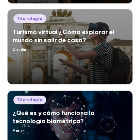
Posted
Técnologia
in
Turismo virtual ¿Cómo explorar el
mundo sin salir de casa?
Claudia
Posted
by
Posted
Técnologia
in
¿Qué es y cómo funciona la
tecnología biométrica?
Marlon
Posted
by