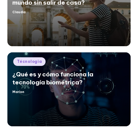
mundo sin salir de casa?
Claudia
Posted
by
Posted
Técnologia
in
¿Qué es y cómo funciona la
tecnología biométrica?
Marlon
Posted
by