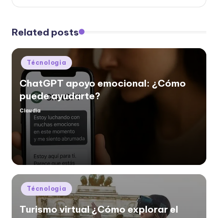
Related posts
Posted
Técnologia
in
ChatGPT apoyo emocional: ¿Cómo
puede ayudarte?
Claudia
Posted
by
Posted
Técnologia
in
Turismo virtual ¿Cómo explorar el