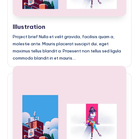
|
T
e
Illustration
c
Project brief Nulla et velit gravida, facilisis quam a,
n
molestie ante. Mauris placerat suscipit dui, eget
o
maximus tellus blandit a. Praesent non tellus sed ligula
commodo blandit in et mauris.…
l
o
g
í
a
y
D
is