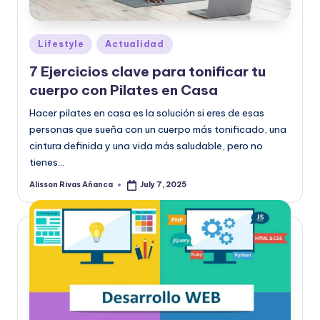
|
T
Posted
e
Lifestyle
Actualidad
in
c
7 Ejercicios clave para tonificar tu
cuerpo con Pilates en Casa
n
Hacer pilates en casa es la solución si eres de esas
o
personas que sueña con un cuerpo más tonificado, una
l
cintura definida y una vida más saludable, pero no
o
tienes…
g
Alisson Rivas Añanca
July 7, 2025
Posted
by
í
a
y
D
is