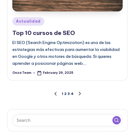
Posted
Actualidad
in
Top 10 cursos de SEO
El SEO (Search Engine Optimization) es una de las
estrategias más efectivas para aumentar la visibilidad
en Google y otros motores de búsqueda. Si quieres
aprender a posicionar páginas web,…
Onza Team
February 26, 2025
Posted
by
Posts
1
2
3
4
PREVIOUS
NEXT
PAGE
PAGE
pagination