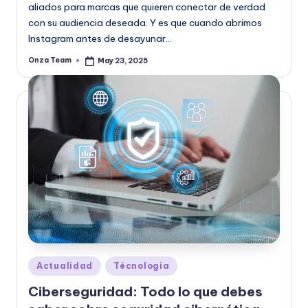
aliados para marcas que quieren conectar de verdad
con su audiencia deseada. Y es que cuando abrimos
Instagram antes de desayunar…
Onza Team
May 23, 2025
Posted
by
Posted
Actualidad
Técnologia
in
Ciberseguridad: Todo lo que debes