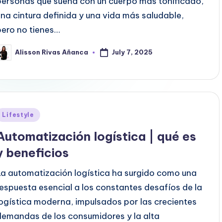
personas que sueña con un cuerpo más tonificado,
una cintura definida y una vida más saludable,
pero no tienes…
July 7, 2025
Alisson Rivas Añanca
osted
y
Posted
Lifestyle
n
Automatización logística | qué es
y beneficios
La automatización logística ha surgido como una
respuesta esencial a los constantes desafíos de la
logística moderna, impulsados ​​por las crecientes
demandas de los consumidores y la alta