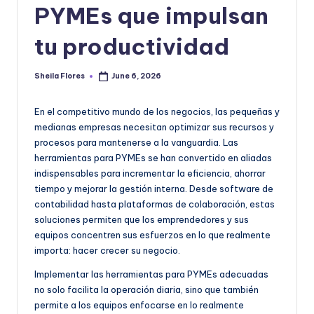
|
PYMEs que impulsan
T
tu productividad
e
c
Sheila Flores
June 6, 2026
Posted
n
by
o
En el competitivo mundo de los negocios, las pequeñas y
medianas empresas necesitan optimizar sus recursos y
l
procesos para mantenerse a la vanguardia. Las
o
herramientas para PYMEs se han convertido en aliadas
indispensables para incrementar la eficiencia, ahorrar
g
tiempo y mejorar la gestión interna. Desde software de
í
contabilidad hasta plataformas de colaboración, estas
soluciones permiten que los emprendedores y sus
a
equipos concentren sus esfuerzos en lo que realmente
y
importa: hacer crecer su negocio.
D
Implementar las herramientas para PYMEs adecuadas
no solo facilita la operación diaria, sino que también
is
permite a los equipos enfocarse en lo realmente