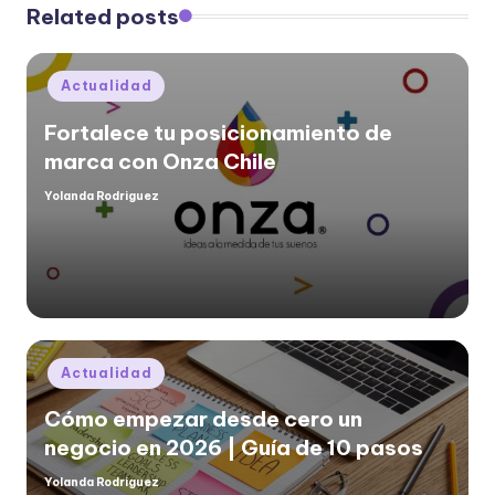
Related posts
Posted
Actualidad
in
Fortalece tu posicionamiento de
marca con Onza Chile
Yolanda Rodriguez
Posted
by
Posted
Actualidad
in
Cómo empezar desde cero un
negocio en 2026 | Guía de 10 pasos
Yolanda Rodriguez
Posted