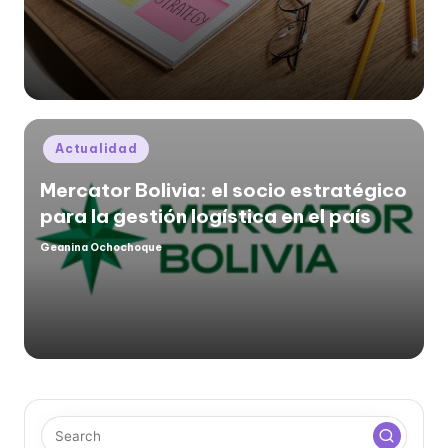
by
Posted
Actualidad
in
Mercator Bolivia: el socio estratégico
para la gestión logística en el país
Geanina Ochochoque
Posted
by