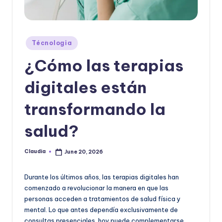
|
T
e
Posted
Técnologia
c
in
¿Cómo las terapias
n
o
digitales están
l
transformando la
o
salud?
g
í
Claudia
June 20, 2026
Posted
a
by
y
Durante los últimos años, las terapias digitales han
comenzado a revolucionar la manera en que las
D
personas acceden a tratamientos de salud física y
is
mental. Lo que antes dependía exclusivamente de
consultas presenciales, hoy puede complementarse