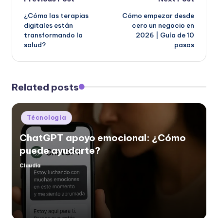
Post
¿Cómo las terapias
Cómo empezar desde
navigation
digitales están
cero un negocio en
transformando la
2026 | Guía de 10
salud?
pasos
Related posts
Posted
Técnologia
in
ChatGPT apoyo emocional: ¿Cómo
puede ayudarte?
Claudia
Posted
by