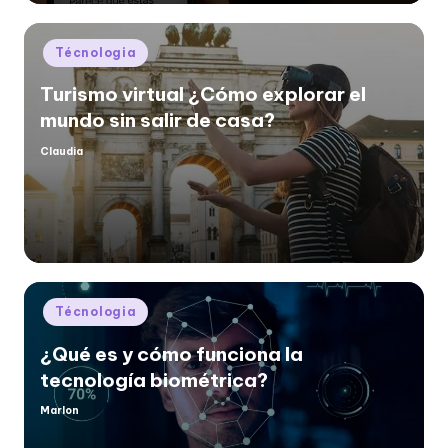
Posted
Técnologia
in
Turismo virtual ¿Cómo explorar el
mundo sin salir de casa?
Claudia
Posted
by
Posted
Técnologia
in
¿Qué es y cómo funciona la
tecnología biométrica?
Marlon
Posted
by