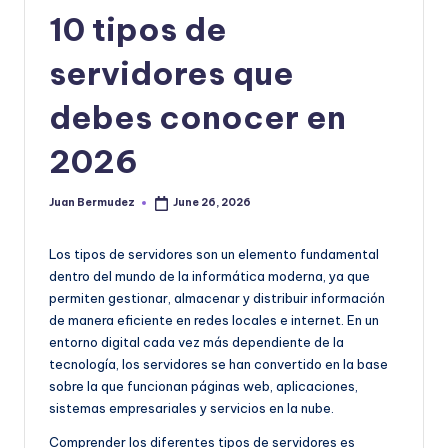
|
10 tipos de
T
e
servidores que
c
debes conocer en
n
2026
o
l
Juan Bermudez
June 26, 2026
Posted
by
o
Los tipos de servidores son un elemento fundamental
g
dentro del mundo de la informática moderna, ya que
í
permiten gestionar, almacenar y distribuir información
de manera eficiente en redes locales e internet. En un
a
entorno digital cada vez más dependiente de la
y
tecnología, los servidores se han convertido en la base
sobre la que funcionan páginas web, aplicaciones,
D
sistemas empresariales y servicios en la nube.
is
Comprender los diferentes tipos de servidores es