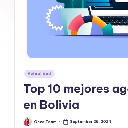
a
b
|
T
e
c
Posted
Actualidad
n
in
Top 10 mejores ag
o
l
en Bolivia
o
September 25, 2024
Onza Team
Posted
g
by