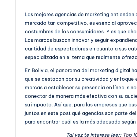
í
Las mejores agencias de marketing entienden q
a
mercado tan competitivo, es esencial aprovech
costumbres de los consumidores. Y es que ahora
y
Las marcas buscan innovar y seguir expandiendo
D
cantidad de espectadores en cuanto a sus cate
especializada en el tema que realmente ofrezc
i
En Bolivia, el panorama del marketing digital h
s
que se destacan por su creatividad y enfoque 
e
marcas a establecer su presencia en línea, sin
conectar de manera más efectiva con su audi
ñ
su impacto. Así que, para las empresas que bu
o
juntos en este post qué agencias son parte de
para encontrar cuál es la más adecuada según 
Tal vez te interese leer:
Top 1