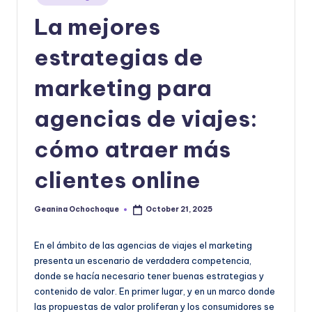
|
in
La mejores
T
e
estrategias de
c
marketing para
n
agencias de viajes:
o
l
cómo atraer más
o
clientes online
g
í
Geanina Ochochoque
October 21, 2025
Posted
by
a
En el ámbito de las agencias de viajes el marketing
y
presenta un escenario de verdadera competencia,
D
donde se hacía necesario tener buenas estrategias y
contenido de valor. En primer lugar, y en un marco donde
is
las propuestas de valor proliferan y los consumidores se