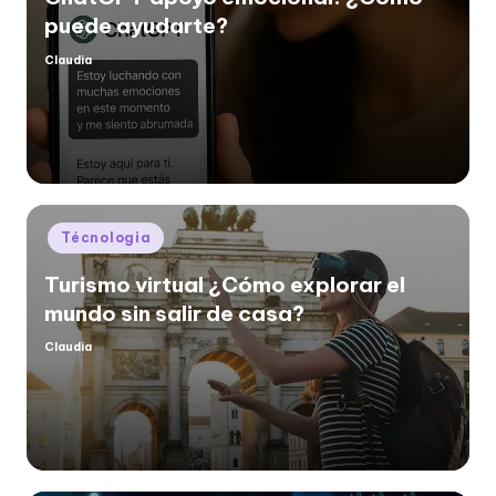
puede ayudarte?
Claudia
Posted
by
Posted
Técnologia
in
Turismo virtual ¿Cómo explorar el
mundo sin salir de casa?
Claudia
Posted
by