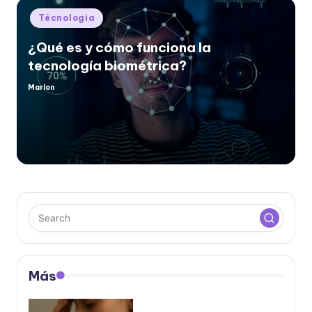
Posted
Técnologia
in
¿Qué es y cómo funciona la
tecnología biométrica?
Marlon
Posted
by
Más