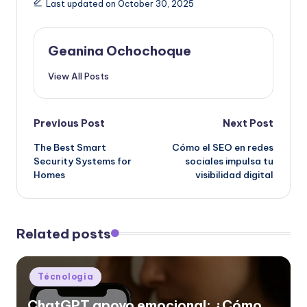
Last updated on October 30, 2025
Geanina Ochochoque
View All Posts
Post
Previous Post
Next Post
The Best Smart
Cómo el SEO en redes
navigation
Security Systems for
sociales impulsa tu
Homes
visibilidad digital
Related posts
Posted
Técnologia
in
ChatGPT apoyo emocional: ¿Cómo