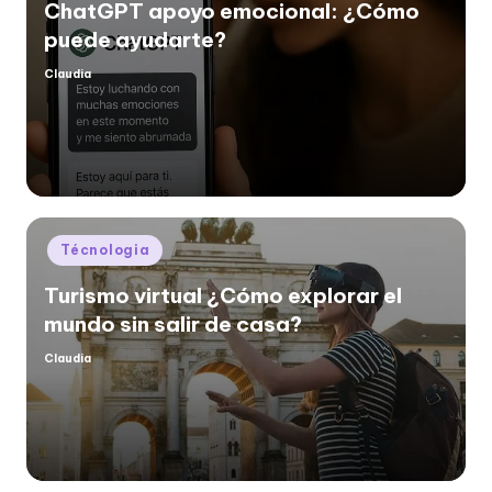
ChatGPT apoyo emocional: ¿Cómo
puede ayudarte?
Claudia
Posted
by
Posted
Técnologia
in
Turismo virtual ¿Cómo explorar el
mundo sin salir de casa?
Claudia
Posted
by