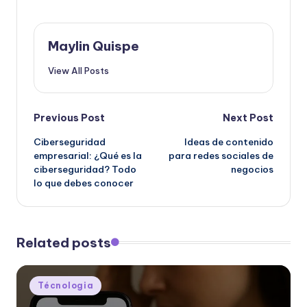
Maylin Quispe
View All Posts
Post
Previous Post
Next Post
Ciberseguridad
Ideas de contenido
navigation
empresarial: ¿Qué es la
para redes sociales de
ciberseguridad? Todo
negocios
lo que debes conocer
Related posts
Posted
Técnologia
in