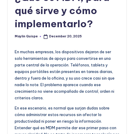
|
qué sirve y cómo
T
e
implementarlo?
c
Maylin Quispe
December 20, 2025
n
Posted
by
o
En muchas empresas, los dispositivos dejaron de ser
l
solo herramientas de apoyo para convertirse en una
parte central de la operación. Teléfonos, tablets y
o
equipos portátiles están presentes en tareas diarias,
g
dentro y fuera de la oficina, y su uso crece casi sin que
nadie lo note. El problema aparece cuando ese
í
crecimiento no viene acompañado de control, orden ni
a
criterios claros.
y
En ese escenario, es normal que surjan dudas sobre
cómo administrar estos recursos sin afectar la
D
productividad ni poner en riesgo la información.
is
Entender qué es MDM permite dar ese primer paso con