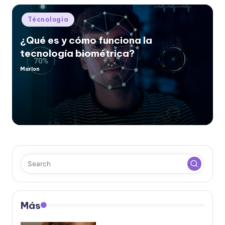
Posted
Técnologia
in
¿Qué es y cómo funciona la
tecnología biométrica?
Marlon
Posted
by
Más